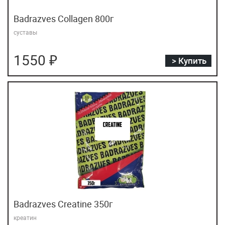
Badrazves Collagen 800г
суставы
1550 ₽
> Купить
Badrazves Creatine 350г
креатин