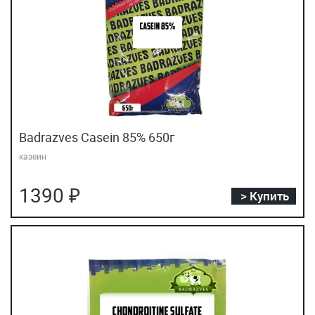
Ёбатон
Badrazves Casein 85% 650г
казеин
1390 ₽
> Купить