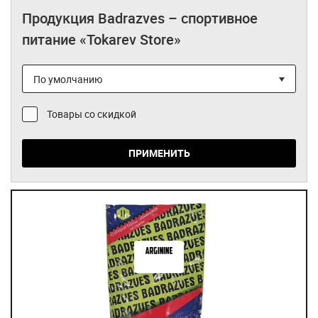
Bioygen
Продукция Badrazves – спортивное
питание «Tokarev Store»
Blender Bottle
Bombbar
BSN
Товары со скидкой
Chikalab
DRBADY
ПРИМЕНИТЬ
Fit Kit
Fit Parad
Fitness Food Factory
FitnesShock
Folixidil
Hayabusa