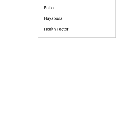
Folixidil
Hayabusa
Health Factor
Hell Labs
INSANE LABZ
Jarrow Formulas
Kevin Levrone
Kingz
Kirkland
Life Extension
Manto
Mary Jane's Kitchen