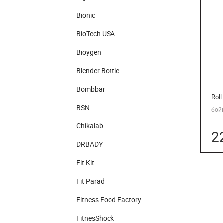
Bionic
BioTech USA
Bioygen
Blender Bottle
Bombbar
Roll
BSN
бой
Chikalab
2
DRBADY
Fit Kit
Fit Parad
Fitness Food Factory
FitnesShock