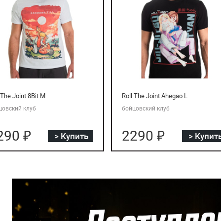
 The Joint 8Bit M
Roll The Joint Ahegao L
цовский клуб
бойцовский клуб
290 ₽
2290 ₽
> Купить
> Купит