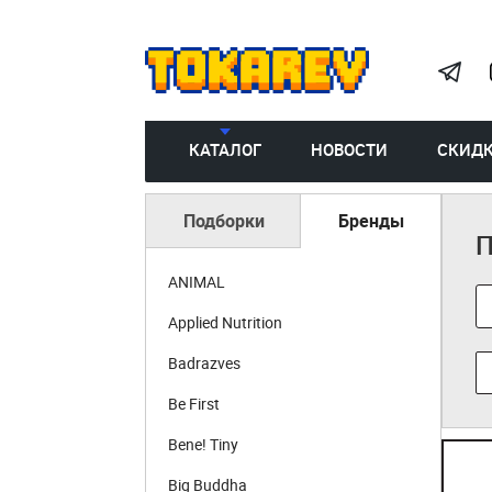
КАТАЛОГ
НОВОСТИ
СКИД
Подборки
Бренды
П
ANIMAL
Applied Nutrition
Badrazves
Be First
Bene! Tiny
Big Buddha