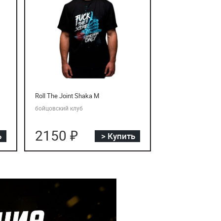
Roll The Joint Shaka M
бойцовский клуб
2150 ₽
ь
> Купить