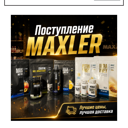
Siberian Nutrogunz
SnaQ FabriQ
Solaray
Solgar
SportLine
Super Hero Series
Syntrax
Tesla Sports Nutrition
TOKAREV
Ultimate Nutrition
Vivaldy
WTF
Поступление MAXLER по лучшим ценам. Это