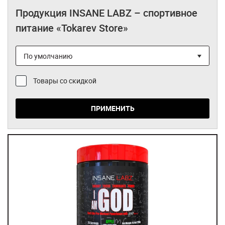
Bioygen
Продукция INSANE LABZ – спортивное
питание «Tokarev Store»
Blender Bottle
Bombbar
BSN
Товары со скидкой
Chikalab
DRBADY
ПРИМЕНИТЬ
Fit Kit
Fit Parad
Fitness Food Factory
FitnesShock
Folixidil
Hayabusa