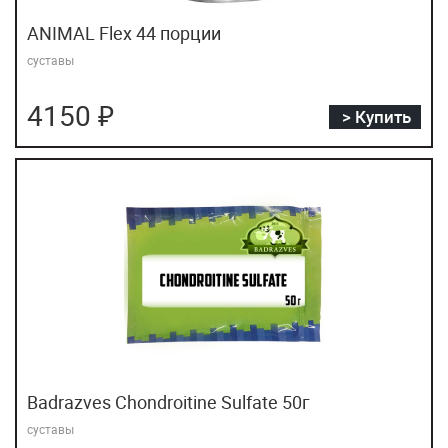
Напитки
ANIMAL Flex 44 порции
Ноотропы
суставы
Омега 3
4150 ₽
> Купить
Ореховые пасты
Пептиды
Предсонники
Предтрены
Протеины
Суставы
Тесто Бустеры
Шейкеры бутылки
Badrazves Chondroitine Sulfate 50г
Экипа
суставы