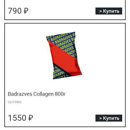
Энзимы
790 ₽
> Купить
Эспандеры
Badrazves Collagen 800г
суставы
1550 ₽
> Купить