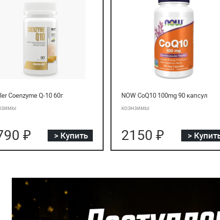
ler Coenzyme Q-10 60г
NOW CoQ10 100mg 90 капсул
нзимы
коэнзимы
790 ₽
2150 ₽
> Купить
> Купит