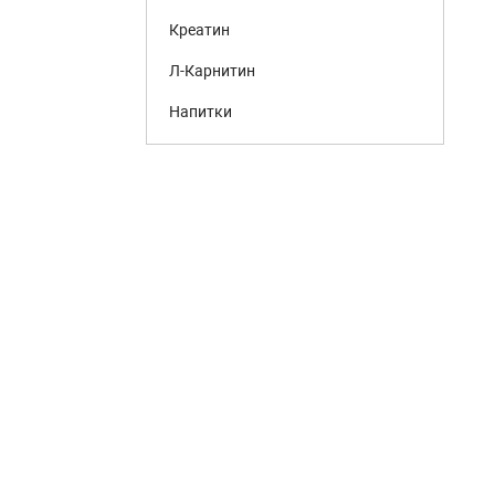
Креатин
Л-Карнитин
Напитки
Ноотропы
Омега 3
Ореховые пасты
Пептиды
Предсонники
Предтрены
Протеины
Суставы
Тесто Бустеры