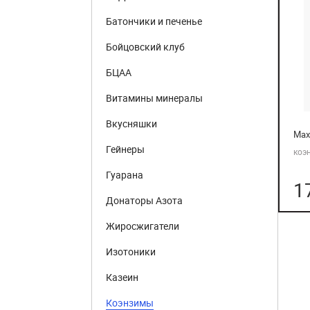
Батончики и печенье
Бойцовский клуб
БЦАА
Витамины минералы
Вкусняшки
Max
Гейнеры
коэ
Гуарана
1
Донаторы Азота
Жиросжигатели
Изотоники
Казеин
Коэнзимы