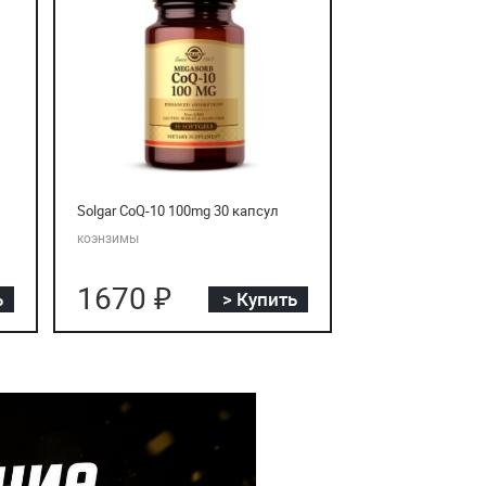
Solgar CoQ-10 100mg 30 капсул
коэнзимы
1670 ₽
ь
> Купить