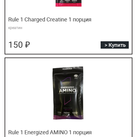
Health Factor
Hell Labs
Rule 1 Charged Creatine 1 порция
INSANE LABZ
креатин
Jarrow Formulas
150 ₽
> Купить
Kevin Levrone
Kingz
Kirkland
Life Extension
Manto
Mary Jane's Kitchen
Maxler
Mentor Mind
Rule 1 Energized AMINO 1 порция