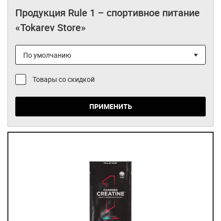
Bioygen
Продукция Rule 1 – спортивное питание
«Tokarev Store»
Blender Bottle
Bombbar
BSN
Товары со скидкой
Chikalab
DRBADY
ПРИМЕНИТЬ
Fit Kit
Fit Parad
Fitness Food Factory
FitnesShock
Folixidil
Hayabusa