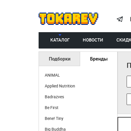
КАТАЛОГ
НОВОСТИ
СКИД
Подборки
Бренды
П
ANIMAL
Applied Nutrition
Badrazves
Be First
Bene! Tiny
Big Buddha