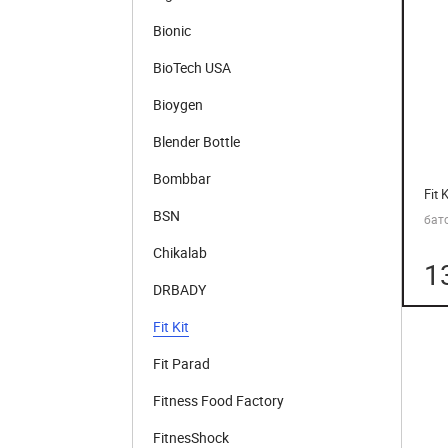
Bionic
BioTech USA
Bioygen
Blender Bottle
Bombbar
Fit 
BSN
бат
Chikalab
1
DRBADY
Fit Kit
Fit Parad
Fitness Food Factory
FitnesShock