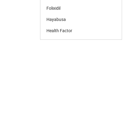
Folixidil
Hayabusa
Health Factor
Hell Labs
INSANE LABZ
Jarrow Formulas
Kevin Levrone
Kingz
Kirkland
Life Extension
Manto
Mary Jane's Kitchen