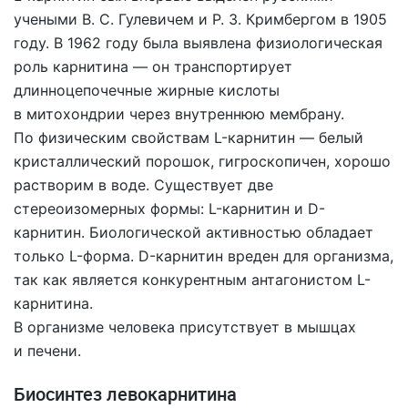
учеными
В. С. Гулевичем
и
Р. З. Кримбергом
в 1905
году. В 1962 году была выявлена физиологическая
роль карнитина — он транспортирует
длинноцепочечные жирные кислоты
в митохондрии через внутреннюю мембрану.
По физическим свойствам L-карнитин — белый
кристаллический порошок, гигроскопичен, хорошо
растворим в воде. Существует две
стереоизомерных формы: L-карнитин и D-
карнитин. Биологической активностью обладает
только L-форма. D-карнитин вреден для организма,
так как является конкурентным антагонистом L-
карнитина.
В организме человека присутствует в мышцах
и печени.
Биосинтез левокарнитина