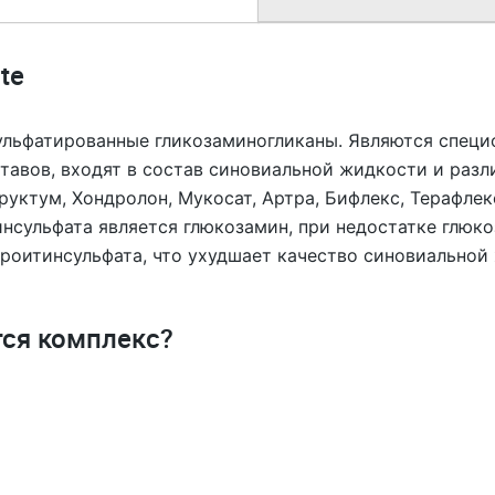
te
льфатированные гликозаминогликаны. Являются специ
авов, входят в состав синовиальной жидкости и разл
уктум, Хондролон, Мукосат, Артра, Бифлекс, Терафле
сульфата является глюкозамин, при недостатке глюко
роитинсульфата, что ухудшает качество синовиальной
тся комплекс?