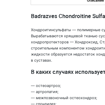
Описание
Badrazves Chondroitine Sulfa
Хондроитинсульфаты — полимерные су
Вырабатываются хрящевой тканью суст
хондропротекторов — Хондроксид, Стр
строительным компонентом хондроитин
жидкости образуется недостаток хонд
в суставах.
В каких случаях используе
— остеоартроз;
— артропатия;
— межпозвоночный остеохондроз;
— спондилез;