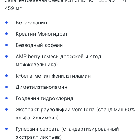
Запатентованная смесь PSYCHOTIC™ BLEND — 4
459 мг
Бета-аланин
Креатин Моногидрат
Безводный кофеин
AMPiberry (смесь дрожжей и ягод
можжевельника)
R-бета-метил-фенилэтиламин
Диметилэтаноламин
Горденин гидрохлорид
Экстракт раувольфии vomitoria (станд.мин.90%
альфа-йохимбин)
Гуперзин серрата (стандартизированный
экстракт листьев)