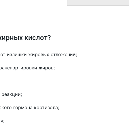
 жирных кислот?
ают излишки жировых отложений;
транспортировки жиров;
 реакции;
кого гормона кортизола;
я;