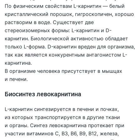
По физическим свойствам L-карнитин — белый
кристаллический порошок, гигроскопичен, хорошо
растворим в воде. Существует две
стереоизомерных формы: L-карнитин и D-
карнитин. Биологической активностью обладает
только L-форма. D-карнитин вреден для организма,
так как является конкурентным антагонистом L-
карнитина.
В организме человека присутствует в мышцах
и печени.
Биосинтез левокарнитина
L-карнитин синтезируется в печени и почках,
из которых транспортируется в другие ткани
и органы. Синтез левокарнитина протекает при
участии витаминов С, В3, В6, В9, В12, железа,