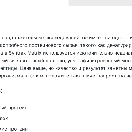
том продолжительных исследований, не имеет ни одного
зкопробного протеинового сырья, такого как денатурир
в в Syntrax Matrix используется исключительно неден
нный сывороточный протеин, ультрафильтрованный мол
ептиды. Цена выше, но качество и результат заметны м
организма в целом, положительно влияет на рост ткан
:
ый протеин
лок
кие протеин