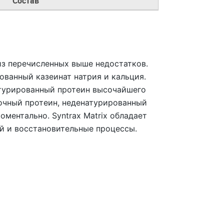
Состав
 из перечисленных выше недостатков.
ованный казеинат натрия и кальция.
атурированный протеин высочайшего
очный протеин, неденатурированный
оментально. Syntrax Matrix обладает
ей и восстановительные процессы.