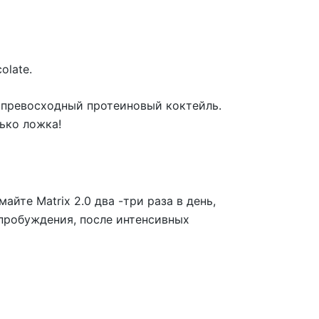
olate.
е превосходный протеиновый коктейль.
ько ложка!
йте Matrix 2.0 два -три раза в день,
 пробуждения, после интенсивных