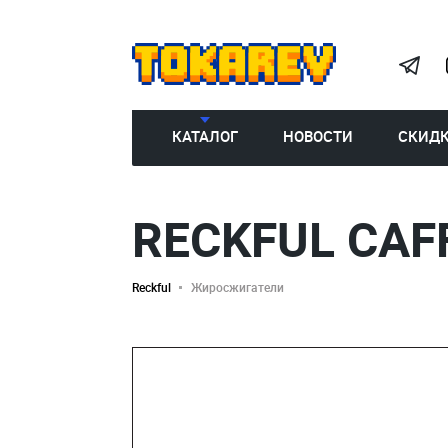
КАТАЛОГ
НОВОСТИ
СКИД
RECKFUL CAF
Reckful
Жиросжигатели