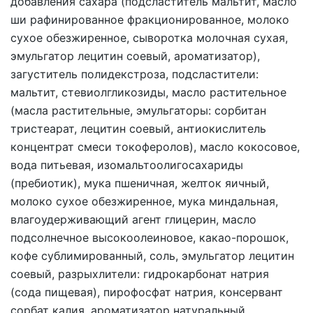
добавления сахара (подсластитель мальтит, масло
ши рафинированное фракционированное, молоко
сухое обезжиренное, сыворотка молочная сухая,
эмульгатор лецитин соевый, ароматизатор),
загуститель полидекстроза, подсластители:
мальтит, стевиолгликозиды, масло растительное
(масла растительные, эмульгаторы: сорбитан
тристеарат, лецитин соевый, антиокислитель
концентрат смеси токоферолов), масло кокосовое,
вода питьевая, изомальтоолигосахариды
(пребиотик), мука пшеничная, желток яичный,
молоко сухое обезжиренное, мука миндальная,
влагоудерживающий агент глицерин, масло
подсолнечное высокоолеиновое, какао-порошок,
кофе сублимированный, соль, эмульгатор лецитин
соевый, разрыхлители: гидрокарбонат натрия
(сода пищевая), пирофосфат натрия, консервант
сорбат калия, ароматизатор натуральный.