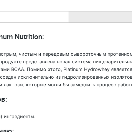
um Nutrition:
ыстрым, чистым и передовым сывороточным протеином
ом продукте представлена новая система пищеваритель
ами BCAA. Помимо этого, Platinum Hydrowhey являетс
т создан исключительно из гидролизированных изолято
и лактозы, которые могли бы замедлить процесс работ
в:
) ингредиенты.
нию: