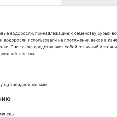
вые водоросли, принадлежащие к семейству бурых вод
ти водоросли использовали на протяжении веков в кач
хнях. Они также представляют собой отличный источник
овидной железы.
ту щитовидной железы
нию
емя еды.