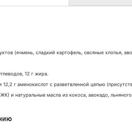
ктов (ячмень, сладкий картофель, овсяные хлопья, аво
углеводов, 12 г жира.
и 12,2 г аминокислот с разветвленной цепью (присутст
К) и натуральные масла из кокоса, авокадо, льняного
нию