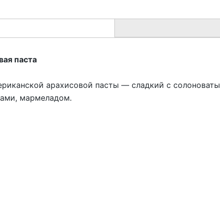
вая паста
ериканской арахисовой пасты — сладкий с солоноват
ками, мармеладом.