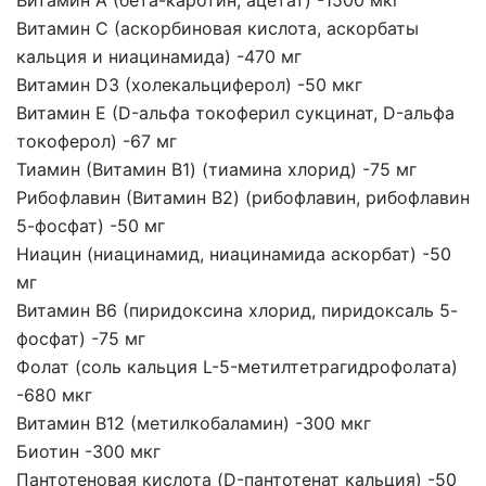
Витамин A (бета-каротин, ацетат)
-1500 мкг
Витамин C (аскорбиновая кислота, аскорбаты
кальция и ниацинамида)
-470 мг
Витамин D3 (холекальциферол)
-50 мкг
Витамин E (D-альфа токоферил сукцинат, D-альфа
токоферол)
-67 мг
Тиамин (Витамин B1) (тиамина хлорид)
-75 мг
Рибофлавин (Витамин B2) (рибофлавин, рибофлавин
5-фосфат)
-50 мг
Ниацин (ниацинамид, ниацинамида аскорбат)
-50
мг
Витамин B6 (пиридоксина хлорид, пиридоксаль 5-
фосфат)
-75 мг
Фолат (соль кальция L-5-метилтетрагидрофолата)
-680 мкг
Витамин B12 (метилкобаламин)
-300 мкг
Биотин
-300 мкг
Пантотеновая кислота (D-пантотенат кальция)
-50