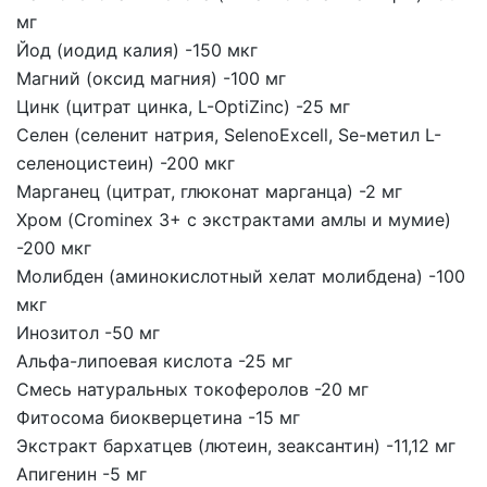
мг
Йод (иодид калия)
-150 мкг
Магний (оксид магния)
-100 мг
Цинк (цитрат цинка, L-OptiZinc)
-25 мг
Селен (селенит натрия, SelenoExcell, Se-метил L-
селеноцистеин)
-200 мкг
Марганец (цитрат, глюконат марганца)
-2 мг
Хром (Crominex 3+ с экстрактами амлы и мумие)
-200 мкг
Молибден (аминокислотный хелат молибдена)
-100
мкг
Инозитол
-50 мг
Альфа-липоевая кислота
-25 мг
Смесь натуральных токоферолов
-20 мг
Фитосома биокверцетина
-15 мг
Экстракт бархатцев (лютеин, зеаксантин)
-11,12 мг
Апигенин
-5 мг