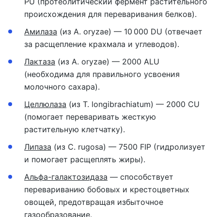
PU (протеолитический фермент растительного
происхождения для переваривания белков).
Амилаза
(из A. oryzae) — 10 000 DU (отвечает
за расщепление крахмала и углеводов).
Лактаза
(из A. oryzae) — 2000 ALU
(необходима для правильного усвоения
молочного сахара).
Целлюлаза
(из T. longibrachiatum) — 2000 CU
(помогает переваривать жесткую
растительную клетчатку).
Липаза
(из C. rugosa) — 7500 FIP (гидролизует
и помогает расщеплять жиры).
Альфа-галактозидаза
— способствует
перевариванию бобовых и крестоцветных
овощей, предотвращая избыточное
газообразование.