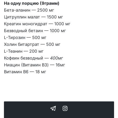
На одну порцию (9грамм)
Бета-аланин —
2500 мг
Цитруллин малат —
1500 мг
Креатин моногидрат —
1000 мг
Безводный бетаин —
1000 мг
L-Тирозин —
500 мг
Холин битартрат —
500 мг
L-Теанин —
200 мг
Кофеин безводный —
400мг
Ниацин (Витамин B3) —
16мг
Витамин B6 —
18 мг