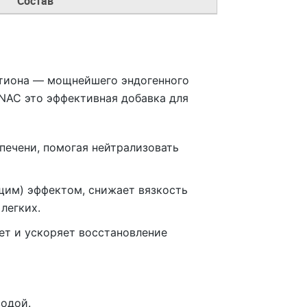
Состав
атиона — мощнейшего эндогенного
 NAC это эффективная добавка для
ечени, помогая нейтрализовать
им) эффектом, снижает вязкость
легких.
ет и ускоряет восстановление
водой.