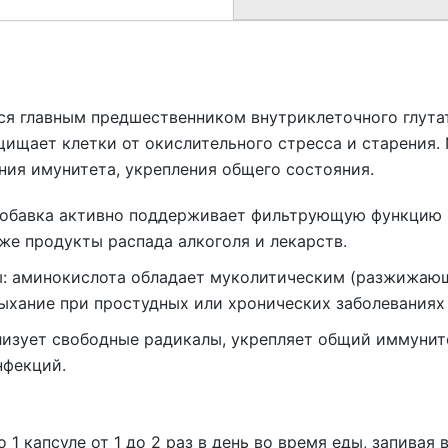
я главным предшественником внутриклеточного глут
щищает клетки от окислительного стресса и старения.
ния имунитета, укрепления общего состояния.
обавка активно поддерживает фильтрующую функцию п
же продукты распада алкоголя и лекарств.
:
аминокислота обладает муколитическим (разжижающ
ыхание при простудных или хронических заболеваниях 
лизует свободные радикалы, укрепляет общий иммунит
нфекций.
 капсуле от 1 до 2 раз в день во время еды, запивая 