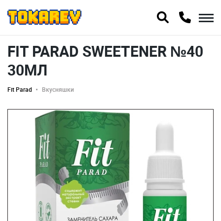
FIT PARAD SWEETENER №40
30МЛ
Fit Parad
Вкусняшки