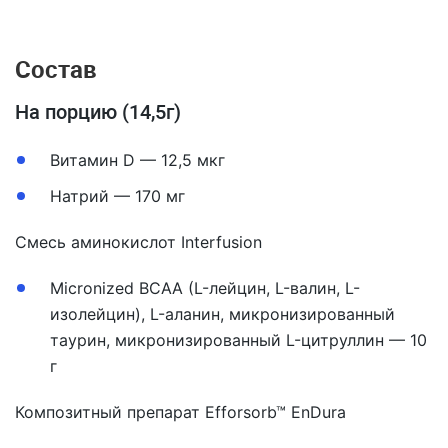
Состав
На порцию (14,5г)
Витамин D — 12,5 мкг
Натрий — 170 мг
Смесь аминокислот Interfusion
Micronized BCAA (L-лейцин, L-валин, L-
изолейцин), L-аланин, микронизированный
таурин, микронизированный L-цитруллин — 10
г
Композитный препарат Efforsorb™ EnDura