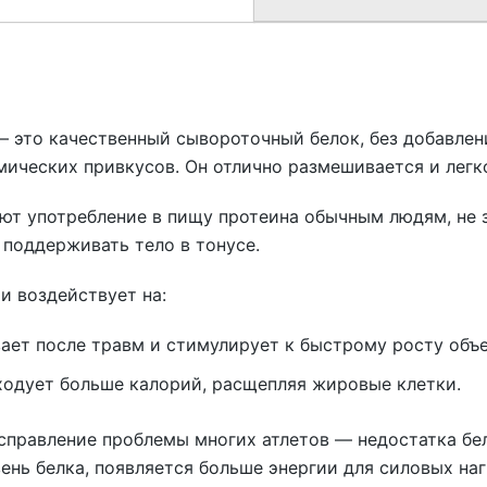
n — это качественный сывороточный белок, без добавлен
ических привкусов. Он отлично размешивается и легко
яют употребление в пищу протеина обычным людям, н
 поддерживать тело в тонусе.
и воздействует на:
ет после травм и стимулирует к быстрому росту объе
одует больше калорий, расщепляя жировые клетки.
исправление проблемы многих атлетов — недостатка б
ень белка, появляется больше энергии для силовых на