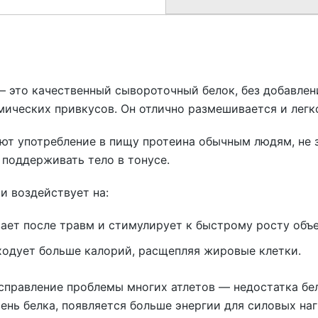
n — это качественный сывороточный белок, без добавлен
ических привкусов. Он отлично размешивается и легко
яют употребление в пищу протеина обычным людям, н
 поддерживать тело в тонусе.
и воздействует на:
ет после травм и стимулирует к быстрому росту объе
одует больше калорий, расщепляя жировые клетки.
исправление проблемы многих атлетов — недостатка б
ень белка, появляется больше энергии для силовых на