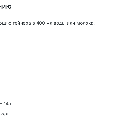
нию
рцию гейнера в 400 мл воды или молока.
— 14 г
ккал