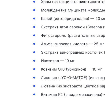
Хром (из глицината никотината х
Молибден (из глицината молибде
Калий (из хлорида калия) — 20 м
Экстракт ягод серенои (Serenoa 
Фитостеролы (растительные стер
Альфа-липоевая кислота — 25 мг
Экстракт виноградных косточек (Vi
Инозитол — 10 мг
Коэнзим Q10 (убихинон) — 10 мг
Ликопин (LYC-O-MATO®) (из экст
Лютеин (из экстракта цветков бар
Витамин K2 (в виде менахинона) 