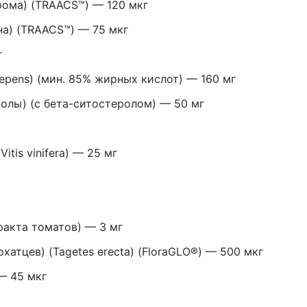
рома) (TRAACS™) — 120 мкг
на) (TRAACS™) — 75 мкг
г
repens) (мин. 85% жирных кислот) — 160 мг
олы) (с бета-ситостеролом) — 50 мг
tis vinifera) — 25 мг
ракта томатов) — 3 мг
хатцев) (Tagetes erecta) (FloraGLO®) — 500 мкг
— 45 мкг