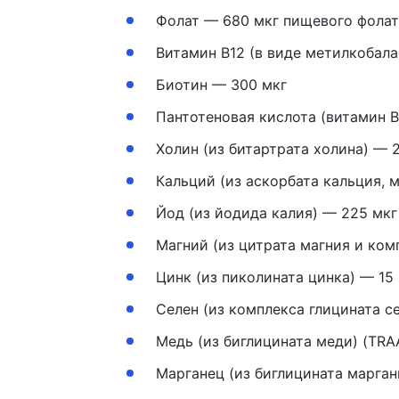
Фолат — 680 мкг пищевого фолат
Витамин B12 (в виде метилкобала
Биотин — 300 мкг
Пантотеновая кислота (витамин B
Холин (из битартрата холина) — 
Кальций (из аскорбата кальция, 
Йод (из йодида калия) — 225 мкг
Магний (из цитрата магния и ко
Цинк (из пиколината цинка) — 15
Селен (из комплекса глицината се
Медь (из биглицината меди) (TRA
Марганец (из биглицината марган