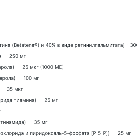
тина (Betatene®) и 40% в виде ретинилпальмитата] - 30
) — 250 мг
рола) — 25 мкг (1000 МЕ)
ерола) — 100 мг
 — 35 мкг
орида тиамина) — 25 мг
г
отинамида) — 35 мг
охлорида и пиридоксаль-5-фосфата [P-5-P]) — 25 мг