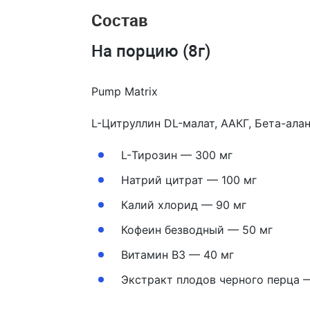
Состав
На порцию (8г)
Pump Matrix
L-Цитруллин DL-малат, ААКГ, Бета-алан
L-Тирозин — 300 мг
Натрий цитрат — 100 мг
Калий хлорид — 90 мг
Кофеин безводный — 50 мг
Витамин B3 — 40 мг
Экстракт плодов черного перца —